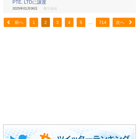
PTE. LTDに譲渡
2025年01月06日
取引会社
前へ
1
2
3
4
5
…
714
次へ