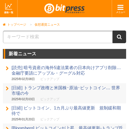
メニュー
価格一覧
ホーム
ニュース
トップページ
>
仮想通貨ニュース
取引会社
マーケット
ニ
コラム・レポート
ブログ
新着ニュース
ツイッター
動画
[読売] 暗号資産の海外5違法業者の日本向けアプリ削除…
ショップ
金融庁要請にアップル・グーグル対応
2025年02月08日
ピックアップ
[日経] トランプ政権と米国株･原油･ビットコイン… 世界
市場の今
2025年02月03日
ピックアップ
[日経] ビットコイン、1カ月ぶり最高値更新 規制緩和期
待で
2025年01月20日
ピックアップ
[Bloomberg] ビットコインが上昇、最高値更新-トランプ氏