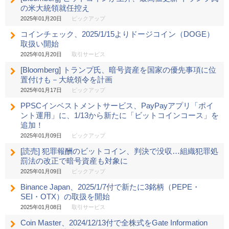
の米大統領就任控え
2025年01月20日
ピックアップ
コインチェック、2025/1/15よりドージコイン（DOGE）
取扱い開始
2025年01月20日
取引サービス
[Bloomberg] トランプ氏、暗号資産を国家の優先事項に位
置付けも－大統領令を計画
2025年01月17日
ピックアップ
PPSCインベストメントサービス、PayPayアプリ「ポイ
ント運用」に、1/13から新たに「ビットコインコース」を
追加！
2025年01月09日
ピックアップ
[読売] 犯罪報酬のビットコイン、判決で没収…組織犯罪処
罰法の改正で暗号資産も対象に
2025年01月09日
ピックアップ
Binance Japan、2025/1/7付で新たに3銘柄（PEPE・
SEI・OTX）の取扱を開始
2025年01月08日
取引サービス
Coin Master、2024/12/13付で全株式をGate Information