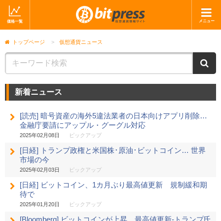
メニュー
価格一覧
ホーム
ニュース
トップページ
>
仮想通貨ニュース
取引会社
マーケット
ニ
コラム・レポート
ブログ
新着ニュース
ツイッター
動画
[読売] 暗号資産の海外5違法業者の日本向けアプリ削除…
ショップ
金融庁要請にアップル・グーグル対応
2025年02月08日
ピックアップ
[日経] トランプ政権と米国株･原油･ビットコイン… 世界
市場の今
2025年02月03日
ピックアップ
[日経] ビットコイン、1カ月ぶり最高値更新 規制緩和期
待で
2025年01月20日
ピックアップ
[Bloomberg] ビットコインが上昇、最高値更新-トランプ氏