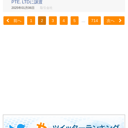
PTE. LTDに譲渡
2025年01月06日
取引会社
前へ
1
2
3
4
5
…
714
次へ