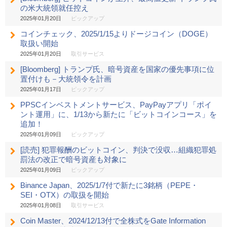
の米大統領就任控え
2025年01月20日
ピックアップ
コインチェック、2025/1/15よりドージコイン（DOGE）
取扱い開始
2025年01月20日
取引サービス
[Bloomberg] トランプ氏、暗号資産を国家の優先事項に位
置付けも－大統領令を計画
2025年01月17日
ピックアップ
PPSCインベストメントサービス、PayPayアプリ「ポイ
ント運用」に、1/13から新たに「ビットコインコース」を
追加！
2025年01月09日
ピックアップ
[読売] 犯罪報酬のビットコイン、判決で没収…組織犯罪処
罰法の改正で暗号資産も対象に
2025年01月09日
ピックアップ
Binance Japan、2025/1/7付で新たに3銘柄（PEPE・
SEI・OTX）の取扱を開始
2025年01月08日
取引サービス
Coin Master、2024/12/13付で全株式をGate Information