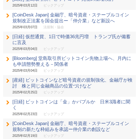
2025年03月12日
ピックアップ
[CoinDesk Japan] 金融庁、暗号資産・ステーブルコイン
規制改正法案を国会提出ー「仲介業」など新設へ
2025年03月07日
法規制・協会
[日経] 仮想通貨、1日で時価36兆円増 トランプ氏が備蓄
に言及
2025年03月04日
ピックアップ
[Bloomberg] 堂島取引所ビットコイン先物上場へ、月内に
も申請態勢整える－関係者
2025年03月04日
ピックアップ
[産経] ビットコインなど暗号資産の規制強化、金融庁が検
討 株と同じ金融商品の位置づけなど
2025年02月25日
ピックアップ
[日経] ビットコインは「金」かバブルか 日米3識者に聞
く
2025年02月23日
ピックアップ
[CoinDesk Japan] 金融庁、暗号資産・ステーブルコイン
規制の新たな枠組みを承認ー仲介業の創設など
2025年02月19日
ピックアップ