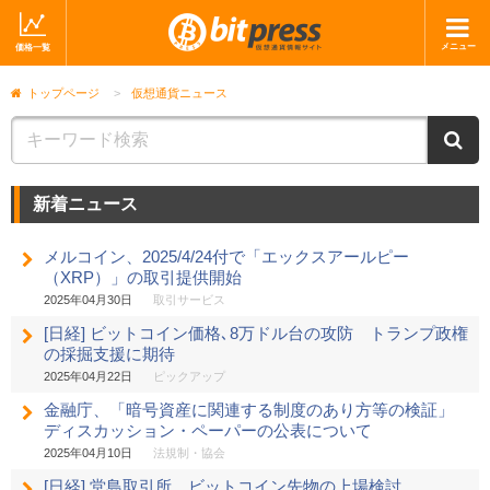
メニュー
価格一覧
ホーム
ニュース
トップページ
>
仮想通貨ニュース
取引会社
マーケット
ニ
コラム・レポート
ブログ
新着ニュース
ツイッター
動画
メルコイン、2025/4/24付で「エックスアールピー
ショップ
（XRP）」の取引提供開始
2025年04月30日
取引サービス
[日経] ビットコイン価格､8万ドル台の攻防 トランプ政権
の採掘支援に期待
2025年04月22日
ピックアップ
金融庁、「暗号資産に関連する制度のあり方等の検証」
ディスカッション・ペーパーの公表について
2025年04月10日
法規制・協会
[日経] 堂島取引所、ビットコイン先物の上場検討