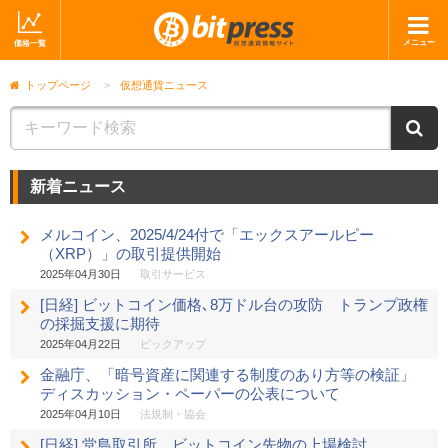
メニュー
価格一覧
ホーム
ニュース
トップページ
>
仮想通貨ニュース
取引会社
マーケット
ニ
コラム・レポート
ブログ
新着ニュース
ツイッター
動画
メルコイン、2025/4/24付で「エックスアールピー
ショップ
（XRP）」の取引提供開始
2025年04月30日
取引サービス
[日経] ビットコイン価格､8万ドル台の攻防 トランプ政権
の採掘支援に期待
2025年04月22日
ピックアップ
金融庁、「暗号資産に関連する制度のあり方等の検証」
ディスカッション・ペーパーの公表について
2025年04月10日
法規制・協会
[日経] 堂島取引所、ビットコイン先物の上場検討