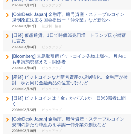
2025年03月12日
ピックアップ
[CoinDesk Japan] 金融庁、暗号資産・ステーブルコイン
規制改正法案を国会提出ー「仲介業」など新設へ
2025年03月07日
法規制・協会
[日経] 仮想通貨、1日で時価36兆円増 トランプ氏が備蓄
に言及
2025年03月04日
ピックアップ
[Bloomberg] 堂島取引所ビットコイン先物上場へ、月内に
も申請態勢整える－関係者
2025年03月04日
ピックアップ
[産経] ビットコインなど暗号資産の規制強化、金融庁が検
討 株と同じ金融商品の位置づけなど
2025年02月25日
ピックアップ
[日経] ビットコインは「金」かバブルか 日米3識者に聞
く
2025年02月23日
ピックアップ
[CoinDesk Japan] 金融庁、暗号資産・ステーブルコイン
規制の新たな枠組みを承認ー仲介業の創設など
2025年02月19日
ピックアップ