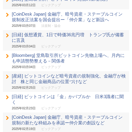
2025年03月12日
ピックアップ
[CoinDesk Japan] 金融庁、暗号資産・ステーブルコイン
規制改正法案を国会提出ー「仲介業」など新設へ
2025年03月07日
法規制・協会
[日経] 仮想通貨、1日で時価36兆円増 トランプ氏が備蓄
に言及
2025年03月04日
ピックアップ
[Bloomberg] 堂島取引所ビットコイン先物上場へ、月内に
も申請態勢整える－関係者
2025年03月04日
ピックアップ
[産経] ビットコインなど暗号資産の規制強化、金融庁が検
討 株と同じ金融商品の位置づけなど
2025年02月25日
ピックアップ
[日経] ビットコインは「金」かバブルか 日米3識者に聞
く
2025年02月23日
ピックアップ
[CoinDesk Japan] 金融庁、暗号資産・ステーブルコイン
規制の新たな枠組みを承認ー仲介業の創設など
2025年02月19日
ピックアップ