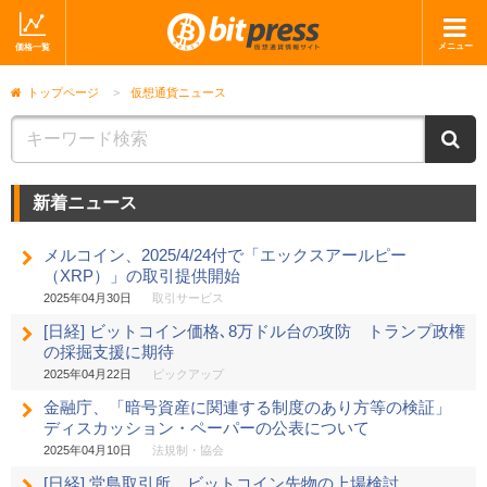
メニュー
価格一覧
ホーム
ニュース
トップページ
>
仮想通貨ニュース
取引会社
マーケット
ニ
コラム・レポート
ブログ
新着ニュース
ツイッター
動画
メルコイン、2025/4/24付で「エックスアールピー
ショップ
（XRP）」の取引提供開始
2025年04月30日
取引サービス
[日経] ビットコイン価格､8万ドル台の攻防 トランプ政権
の採掘支援に期待
2025年04月22日
ピックアップ
金融庁、「暗号資産に関連する制度のあり方等の検証」
ディスカッション・ペーパーの公表について
2025年04月10日
法規制・協会
[日経] 堂島取引所、ビットコイン先物の上場検討