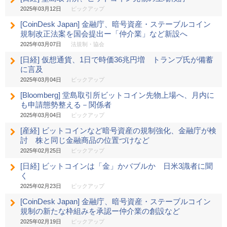
2025年03月12日
ピックアップ
[CoinDesk Japan] 金融庁、暗号資産・ステーブルコイン
規制改正法案を国会提出ー「仲介業」など新設へ
2025年03月07日
法規制・協会
[日経] 仮想通貨、1日で時価36兆円増 トランプ氏が備蓄
に言及
2025年03月04日
ピックアップ
[Bloomberg] 堂島取引所ビットコイン先物上場へ、月内に
も申請態勢整える－関係者
2025年03月04日
ピックアップ
[産経] ビットコインなど暗号資産の規制強化、金融庁が検
討 株と同じ金融商品の位置づけなど
2025年02月25日
ピックアップ
[日経] ビットコインは「金」かバブルか 日米3識者に聞
く
2025年02月23日
ピックアップ
[CoinDesk Japan] 金融庁、暗号資産・ステーブルコイン
規制の新たな枠組みを承認ー仲介業の創設など
2025年02月19日
ピックアップ