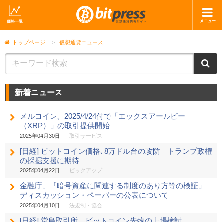
メニュー
価格一覧
ホーム
ニュース
トップページ
>
仮想通貨ニュース
取引会社
マーケット
ニ
コラム・レポート
ブログ
新着ニュース
ツイッター
動画
メルコイン、2025/4/24付で「エックスアールピー
ショップ
（XRP）」の取引提供開始
2025年04月30日
取引サービス
[日経] ビットコイン価格､8万ドル台の攻防 トランプ政権
の採掘支援に期待
2025年04月22日
ピックアップ
金融庁、「暗号資産に関連する制度のあり方等の検証」
ディスカッション・ペーパーの公表について
2025年04月10日
法規制・協会
[日経] 堂島取引所、ビットコイン先物の上場検討