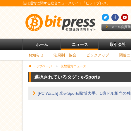
仮想通貨に関する総合ニュースサイト「ビットプレス」
メール会員登
ホーム
ニュース
取引会社
お知らせ
法規制・協会
ピックアップ
関連ニ
トップページ
>
仮想通貨ニュース
選択されているタグ：
e-Sports
[PC Watch] 米e-Sports賭博大手、1億ドル相