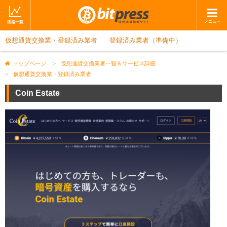
メニュー
価格一覧
仮想通貨交換業・登録済み業者
ホーム
登録済み業者（準備中）
ニュース
取引会社
マーケット
トップページ
>
仮想通貨交換業者一覧＆サービス詳細
>
仮想通貨交換業・登録済み業者
コラム・レポート
ブログ
Coin Estate
ツイッター
動画
ショップ