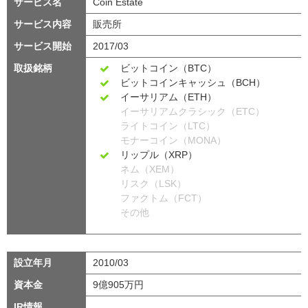
サービス名
Coin Estate
サービス内容
販売所
サービス開始
2017/03
取扱銘柄
ビットコイン（BTC）
ビットコインキャッシュ（BCH）
イーサリアム（ETH）
イーサリアムクラシック（ETC）
ライトコイン（LTC）
モナーコイン（MONA）
リップル（XRP）
ネム（XEM）
リスク（LSK）
ファクトム（FCT）
その他
設立年月
2010/03
資本金
9億905万円
IR情報