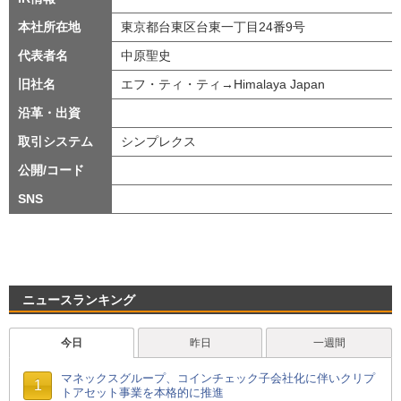
本社所在地
東京都台東区台東一丁目24番9号
代表者名
中原聖史
旧社名
エフ・ティ・ティ→Himalaya Japan
沿革・出資
取引システム
シンプレクス
公開/コード
SNS
ニュースランキング
今日
昨日
一週間
マネックスグループ、コインチェック子会社化に伴いクリプ
1
トアセット事業を本格的に推進