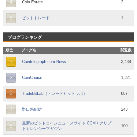
4
Coin Estate
2
5
ビットトレード
1
ブログランキング
順位
ブログ名
閲覧数
1
Cointelegraph.com News
3,438
2
CoinChoice
1,321
3
TradeBitLab（トレードビットラボ）
887
4
野口悠紀雄
243
最新のビットコインニュースサイト CCM / クリプ
5
100
トカレンシーマガジン