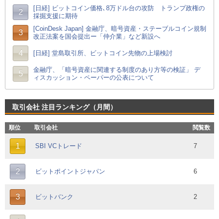
[日経] ビットコイン価格､8万ドル台の攻防 トランプ政権の
2
採掘支援に期待
[CoinDesk Japan] 金融庁、暗号資産・ステーブルコイン規制
3
改正法案を国会提出ー「仲介業」など新設へ
4
[日経] 堂島取引所、ビットコイン先物の上場検討
金融庁、「暗号資産に関連する制度のあり方等の検証」 デ
5
ィスカッション・ペーパーの公表について
取引会社 注目ランキング（月間）
順位
取引会社
閲覧数
1
SBI VCトレード
7
2
ビットポイントジャパン
6
3
ビットバンク
2