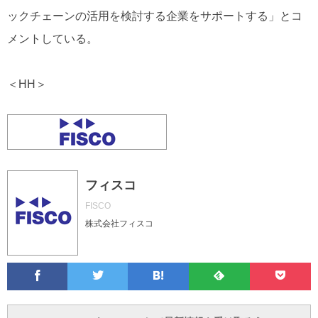
ックチェーンの活用を検討する企業をサポートする」とコ
メントしている。
＜HH＞
フィスコ
FISCO
株式会社フィスコ
Facebook
Twitter
Feedly
Pocke
は
フ
あ
で
で
て
ォ
と
ブ
ロ
で