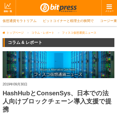
メニュー
価格一覧
仮想通貨モラトリアム
ホーム
ビットコイナーと税理士の狭間で
ニュース
コージー東
取引会社
マーケット
トップページ
>
コラム・レポート
>
フィスコ仮想通貨ニュース
コラム・レポート
ブログ
コラム & レポート
ツイッター
動画
ショップ
2019年09月30日
HashHubとConsenSys、日本での法
人向けブロックチェーン導入支援で提
携