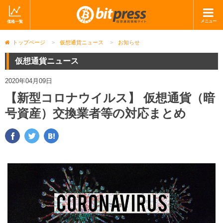
メニュー
価格一覧
ホーム
ニュース
トップページ
>
仮想通貨ニュース
>
お知らせ
取引会社
マーケット
仮想通貨ニュース
コラム・レポート
ブログ
2020年04月09日
【新型コロナウイルス】 仮想通貨（暗
ツイッター
動画
号資産）交換業者等の対応まとめ
ショップ