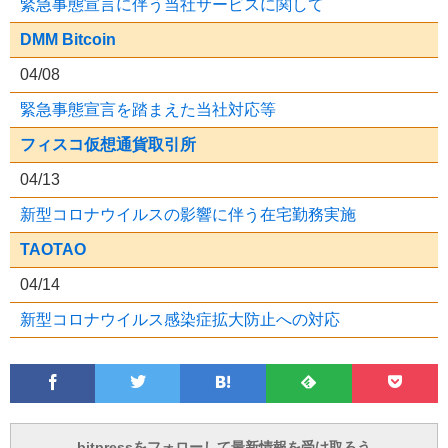
緊急事態宣言に伴う当社サービスに関して
DMM Bitcoin
04/08
緊急事態宣言を踏まえた当社対応等
フィスコ仮想通貨取引所
04/13
新型コロナウイルスの影響に伴う在宅勤務実施
TAOTAO
04/14
新型コロナウイルス感染症拡大防止への対応
Facebook
Twitter
Feedly
Pocke
は
フ
あ
で
で
て
ォ
と
ブ
ロ
で
ー
bitpressをフォローして最新情報を受け取ろう