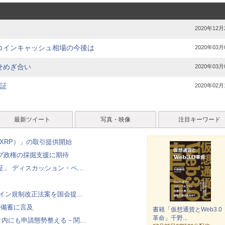
2020年12月
コインキャッシュ相場の今後は
2020年03月
せめぎ合い
2020年03月
検証
2020年02月
最新ツイート
写真・映像
注目キーワード
（XRP）」の取引提供開始
ンプ政権の採掘支援に期待
 ディスカッション・ペ...
ルコイン規制改正法案を国会提...
が備蓄に言及
書籍「仮想通貨とWeb3.0
革命」千野...
、月内にも申請態勢整える－関...