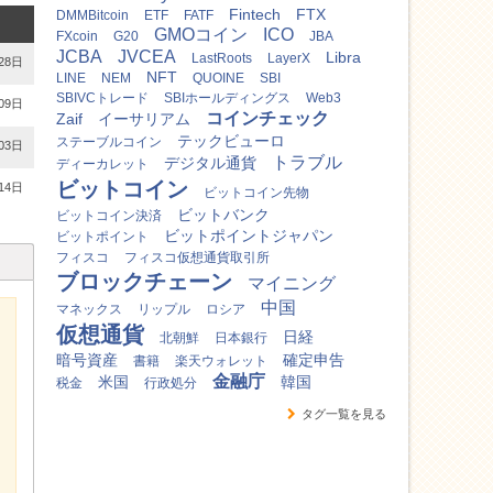
Fintech
FTX
DMMBitcoin
ETF
FATF
GMOコイン
ICO
FXcoin
G20
JBA
JCBA
JVCEA
Libra
LastRoots
LayerX
28日
NFT
LINE
NEM
QUOINE
SBI
SBIVCトレード
SBIホールディングス
Web3
09日
コインチェック
Zaif
イーサリアム
テックビューロ
ステーブルコイン
03日
トラブル
デジタル通貨
ディーカレット
ビットコイン
14日
ビットコイン先物
ビットバンク
ビットコイン決済
ビットポイントジャパン
ビットポイント
フィスコ
フィスコ仮想通貨取引所
ブロックチェーン
マイニング
中国
マネックス
リップル
ロシア
仮想通貨
日経
北朝鮮
日本銀行
暗号資産
確定申告
書籍
楽天ウォレット
金融庁
米国
韓国
税金
行政処分
タグ一覧を見る