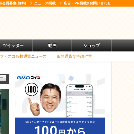
ess会員募集(無料)
ニュース掲載
広告・PR掲載&お問い合わせ
ツイッター
動画
ショップ
フィスコ仮想通貨ニュース
仮想通貨な空想哲学
ー