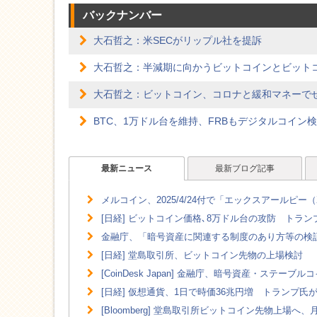
バックナンバー
大石哲之：米SECがリップル社を提訴
大石哲之：半減期に向かうビットコインとビット
大石哲之：ビットコイン、コロナと緩和マネーで
BTC、1万ドル台を維持、FRBもデジタルコイン
最新ニュース
最新ブログ記事
メルコイン、2025/4/24付で「エックスアールピー
[日経] ビットコイン価格､8万ドル台の攻防 トラ
金融庁、「暗号資産に関連する制度のあり方等の検証」
[日経] 堂島取引所、ビットコイン先物の上場検討
[CoinDesk Japan] 金融庁、暗号資産・ステーブ
[日経] 仮想通貨、1日で時価36兆円増 トランプ氏
[Bloomberg] 堂島取引所ビットコイン先物上場へ