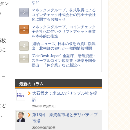
スタン
る
万枚
長に
トコ
最新のコラム
大石哲之：米SECがリップル社を提
訴
など
2020年12月28日
れ、
第13回：原資産市場とデリバティブ
市場
2020年06月09日