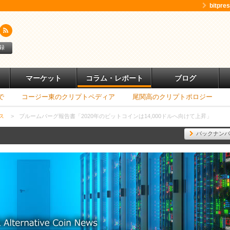
bitpr
録
マーケット
コラム・レポート
ブログ
で
コージー東のクリプトペディア
尾関高のクリプトポロジー
ス
>
ブルームバーグ報告書「2020年のビットコインは14,000ドルへ向けて上昇」
バックナンバ