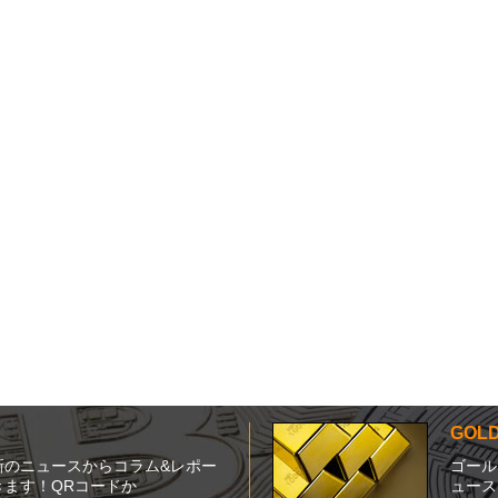
GO
新のニュースからコラム&レポー
ゴール
ます！QRコードか
ュース