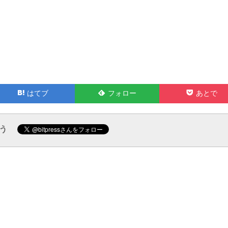
Feedly
Pocket
はてブ
フォロー
あとで
で
で
ろう