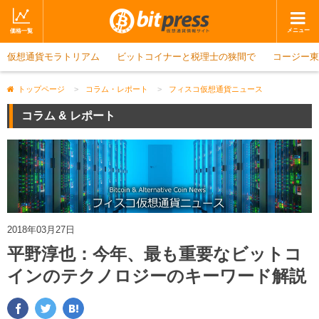
メニュー
価格一覧
仮想通貨モラトリアム
ホーム
ビットコイナーと税理士の狭間で
ニュース
コージー東
取引会社
マーケット
トップページ
>
コラム・レポート
>
フィスコ仮想通貨ニュース
コラム・レポート
ブログ
コラム & レポート
ツイッター
動画
ショップ
2018年03月27日
平野淳也：今年、最も重要なビットコ
インのテクノロジーのキーワード解説