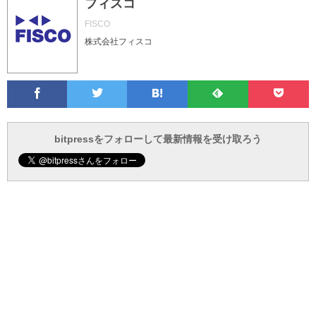
フィスコ
FISCO
株式会社フィスコ
Facebook
Twitter
Feedly
Pocke
は
フ
あ
で
で
て
ォ
と
ブ
ロ
で
ー
bitpressをフォローして最新情報を受け取ろう