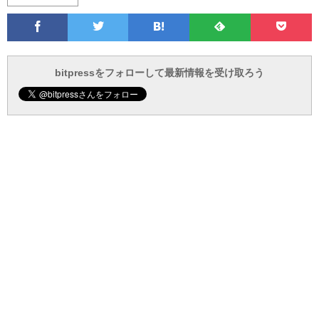
Facebook
Twitter
Feedly
Pocke
は
フ
あ
で
で
て
ォ
と
ブ
ロ
で
ー
bitpressをフォローして最新情報を受け取ろう