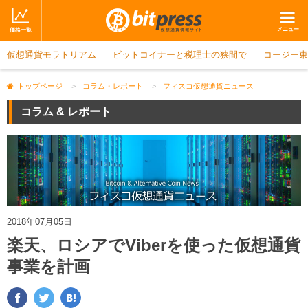
メニュー
価格一覧
仮想通貨モラトリアム
ホーム
ビットコイナーと税理士の狭間で
ニュース
コージー東
取引会社
マーケット
トップページ
>
コラム・レポート
>
フィスコ仮想通貨ニュース
コラム・レポート
ブログ
コラム & レポート
ツイッター
動画
ショップ
2018年07月05日
楽天、ロシアでViberを使った仮想通貨
事業を計画