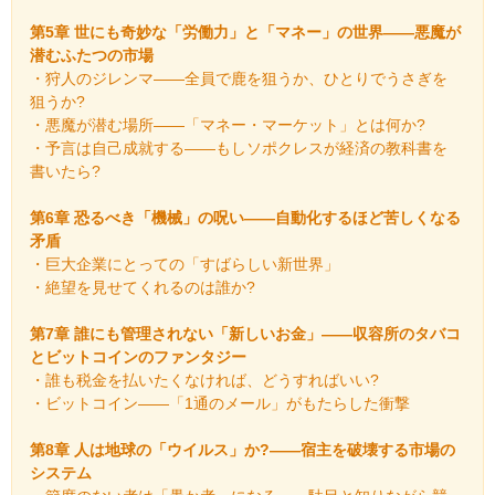
第5章 世にも奇妙な「労働力」と「マネー」の世界――悪魔が
潜むふたつの市場
・狩人のジレンマ――全員で鹿を狙うか、ひとりでうさぎを
狙うか?
・悪魔が潜む場所――「マネー・マーケット」とは何か?
・予言は自己成就する――もしソポクレスが経済の教科書を
書いたら?
第6章 恐るべき「機械」の呪い――自動化するほど苦しくなる
矛盾
・巨大企業にとっての「すばらしい新世界」
・絶望を見せてくれるのは誰か?
第7章 誰にも管理されない「新しいお金」――収容所のタバコ
とビットコインのファンタジー
・誰も税金を払いたくなければ、どうすればいい?
・ビットコイン――「1通のメール」がもたらした衝撃
第8章 人は地球の「ウイルス」か?――宿主を破壊する市場の
システム