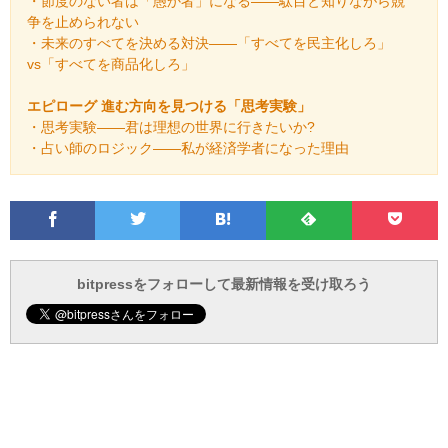
・節度のない者は「愚か者」になる――駄目と知りながら競
争を止められない
・未来のすべてを決める対決――「すべてを民主化しろ」
vs「すべてを商品化しろ」
エピローグ 進む方向を見つける「思考実験」
・思考実験――君は理想の世界に行きたいか?
・占い師のロジック――私が経済学者になった理由
Facebook
Twitter
Feedly
Pocke
は
フ
あ
で
で
て
ォ
と
ブ
ロ
で
ー
bitpressをフォローして最新情報を受け取ろう