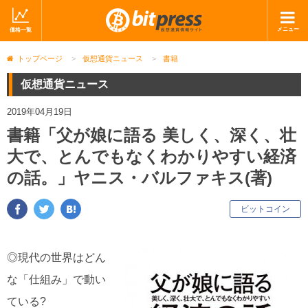
メニュー
価格一覧
ホーム
ニュース
トップページ
>
仮想通貨ニュース
>
書籍
取引会社
マーケット
仮想通貨ニュース
コラム・レポート
ブログ
2019年04月19日
書籍「父が娘に語る 美しく、深く、壮
ツイッター
動画
大で、とんでもなくわかりやすい経済
ショップ
の話。」ヤニス・バルファキス(著)
キ
ビットコイン
ー
ワ
ー
◎現代の世界はどん
ド
な「仕組み」で動い
ている?