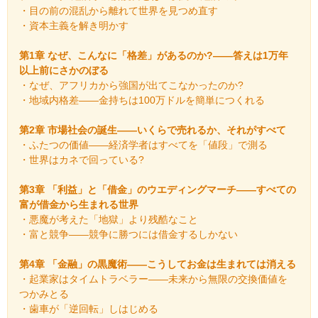
・目の前の混乱から離れて世界を見つめ直す
・資本主義を解き明かす
第1章 なぜ、こんなに「格差」があるのか?――答えは1万年
以上前にさかのぼる
・なぜ、アフリカから強国が出てこなかったのか?
・地域内格差――金持ちは100万ドルを簡単につくれる
第2章 市場社会の誕生――いくらで売れるか、それがすべて
・ふたつの価値――経済学者はすべてを「値段」で測る
・世界はカネで回っている?
第3章 「利益」と「借金」のウエディングマーチ――すべての
富が借金から生まれる世界
・悪魔が考えた「地獄」より残酷なこと
・富と競争――競争に勝つには借金するしかない
第4章 「金融」の黒魔術――こうしてお金は生まれては消える
・起業家はタイムトラベラー――未来から無限の交換価値を
つかみとる
・歯車が「逆回転」しはじめる