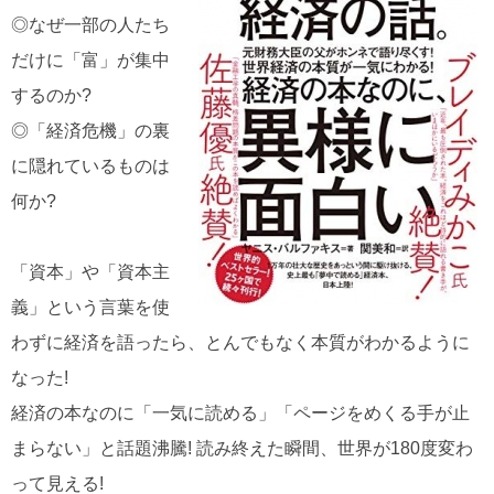
◎なぜ一部の人たち
だけに「富」が集中
するのか?
◎「経済危機」の裏
に隠れているものは
何か?
「資本」や「資本主
義」という言葉を使
わずに経済を語ったら、とんでもなく本質がわかるように
なった!
経済の本なのに「一気に読める」「ページをめくる手が止
まらない」と話題沸騰! 読み終えた瞬間、世界が180度変わ
って見える!