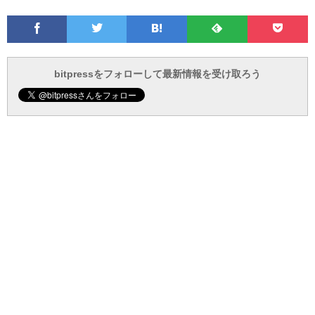
Facebook
Twitter
Feedly
Pocke
は
フ
あ
で
で
て
ォ
と
ブ
ロ
で
ー
bitpressをフォローして最新情報を受け取ろう