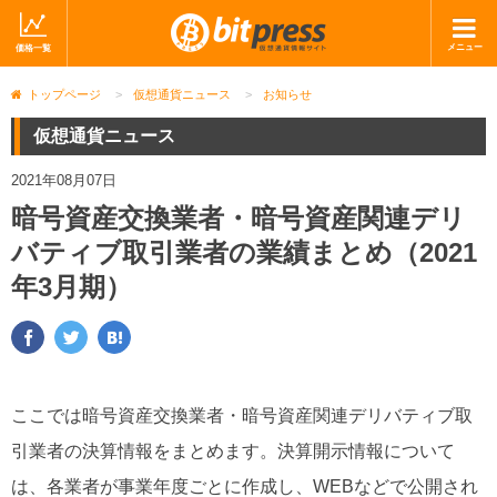
メニュー
価格一覧
ホーム
ニュース
トップページ
>
仮想通貨ニュース
>
お知らせ
取引会社
マーケット
仮想通貨ニュース
コラム・レポート
ブログ
2021年08月07日
暗号資産交換業者・暗号資産関連デリ
ツイッター
動画
バティブ取引業者の業績まとめ（2021
ショップ
年3月期）
ここでは暗号資産交換業者・暗号資産関連デリバティブ取
引業者の決算情報をまとめます。決算開示情報について
は、各業者が事業年度ごとに作成し、WEBなどで公開され