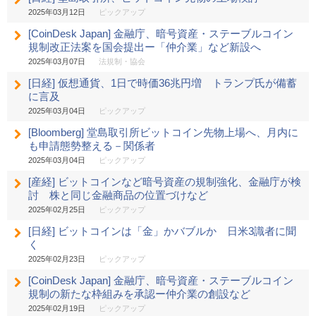
2025年03月12日
ピックアップ
[CoinDesk Japan] 金融庁、暗号資産・ステーブルコイン
規制改正法案を国会提出ー「仲介業」など新設へ
2025年03月07日
法規制・協会
[日経] 仮想通貨、1日で時価36兆円増 トランプ氏が備蓄
に言及
2025年03月04日
ピックアップ
[Bloomberg] 堂島取引所ビットコイン先物上場へ、月内に
も申請態勢整える－関係者
2025年03月04日
ピックアップ
[産経] ビットコインなど暗号資産の規制強化、金融庁が検
討 株と同じ金融商品の位置づけなど
2025年02月25日
ピックアップ
[日経] ビットコインは「金」かバブルか 日米3識者に聞
く
2025年02月23日
ピックアップ
[CoinDesk Japan] 金融庁、暗号資産・ステーブルコイン
規制の新たな枠組みを承認ー仲介業の創設など
2025年02月19日
ピックアップ