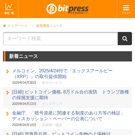
メニュー
価格一覧
ホーム
ニュース
トップページ
>
仮想通貨ニュース
取引会社
マーケット
ニ
コラム・レポート
ブログ
新着ニュース
ツイッター
動画
メルコイン、2025/4/24付で「エックスアールピー
ショップ
（XRP）」の取引提供開始
2025年04月30日
取引サービス
[日経] ビットコイン価格､8万ドル台の攻防 トランプ政権
の採掘支援に期待
2025年04月22日
ピックアップ
金融庁、「暗号資産に関連する制度のあり方等の検証」
ディスカッション・ペーパーの公表について
2025年04月10日
法規制・協会
[日経] 堂島取引所、ビットコイン先物の上場検討