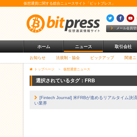
仮想通貨に関する総合ニュースサイト「ビットプレス」
メール会員登
ホーム
ニュース
取引会社
お知らせ
法規制・協会
ピックアップ
関連ニ
トップページ
>
仮想通貨ニュース
選択されているタグ：
FRB
[Fintech Journal] 米FRBが進めるリアルタ
い業界