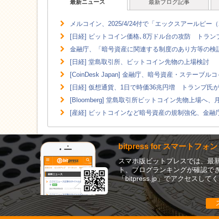
最新ニュース
最新ブログ記事
メルコイン、2025/4/24付で「エックスアールピー
[日経] ビットコイン価格､8万ドル台の攻防 トラ
金融庁、「暗号資産に関連する制度のあり方等の検証」
[日経] 堂島取引所、ビットコイン先物の上場検討
[CoinDesk Japan] 金融庁、暗号資産・ステーブ
[日経] 仮想通貨、1日で時価36兆円増 トランプ氏
[Bloomberg] 堂島取引所ビットコイン先物上場へ
[産経] ビットコインなど暗号資産の規制強化、金融庁
bitpress for スマートフォン
スマホ版ビットプレスでは、最
ト、ブログランキングが確認でき
「bitpress.jp」でアクセスし