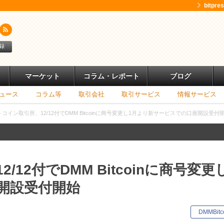
bitpr
録
マーケット
コラム・レポート
ブログ
ュース
コラム等
取引会社
取引サービス
情報サービス
コイン取引所、12/12付でDMM Bitcoinに商号変更し1月より新サービスでの口座開設受付
12付でDMM Bitcoinに商号変更
開設受付開始
キ
DMMBitc
ー