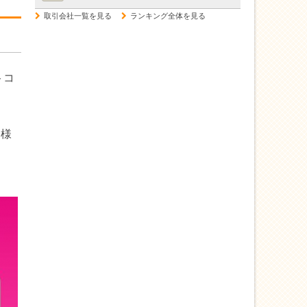
トコ
同様