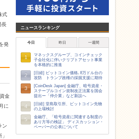
株式
局長
ニュースランキング
を発
、資金
月に
ラン
所」