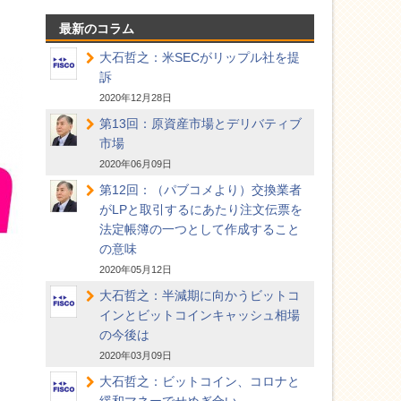
最新のコラム
大石哲之：米SECがリップル社を提
訴
2020年12月28日
第13回：原資産市場とデリバティブ
市場
2020年06月09日
第12回：（パブコメより）交換業者
がLPと取引するにあたり注文伝票を
法定帳簿の一つとして作成すること
の意味
2020年05月12日
大石哲之：半減期に向かうビットコ
インとビットコインキャッシュ相場
の今後は
2020年03月09日
大石哲之：ビットコイン、コロナと