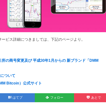
in」の新サービス詳細につきましては、下記のページより。
所の商号変更及び 平成30年1月からの 新ブランド「DMM
スについて
Bitcoin）公式サイト
Feedly
Pocket
はてブ
フォロー
あとで
で
で