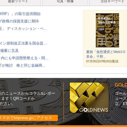
最新ツイート
写真・映像
注目キーワード
（XRP）」の取引提供開始
ンプ政権の採掘支援に期待
 ディスカッション・ペ...
ルコイン規制改正法案を国会提...
が備蓄に言及
書籍「仮想通貨とWeb3.0
革命」千野...
、月内にも申請態勢整える－関...
07月05日07時20分配信
が検討 株と同じ金融商...
GO
新のニュースからコラム&レポー
ゴール
ます！QRコードか
ュース
てください。
立、E
スマホでbitpress.jpにアクセス