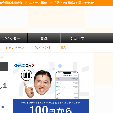
ess会員募集(無料)
ニュース掲載
広告・PR掲載&お問い合わせ
ツイッター
動画
ショップ
キャンペーン
TV/イベント
書籍
開始
し1
oin