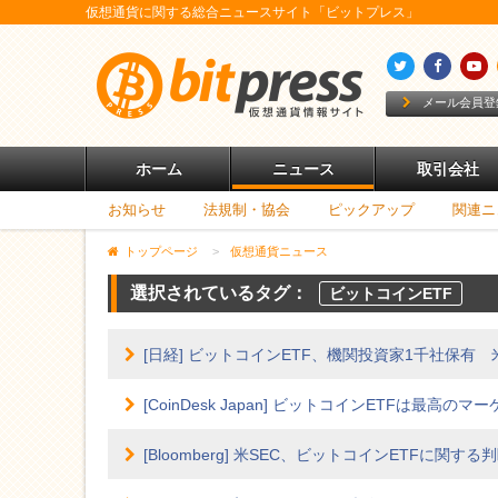
仮想通貨に関する総合ニュースサイト「ビットプレス」
メール会員登
ホーム
ニュース
取引会社
お知らせ
法規制・協会
ピックアップ
関連ニ
トップページ
>
仮想通貨ニュース
選択されているタグ：
ビットコインETF
[日経] ビットコインETF、機関投資家1千社保有
[CoinDesk Japan] ビットコインETFは最高の
[Bloomberg] 米SEC、ビットコインETFに関す