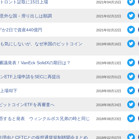
F、トロント証取に15日上場
2021年04月15日
場先は意外な国－滑り出しは順調
2021年02月22日
、わずか2日で資産440億円
2021年02月22日
は誰も気にしないが、なぜ米国のビットコイン
2019年08月16日
審議発表！VanEck SolidXの期日は？
2019年08月13日
ンETF上場申請をSECに再提出
2019年02月01日
の上場却下
2018年09月12日
のビットコインETFを再審査へ
2018年08月24日
ンETFを拒否すると発表 ウィンクルボス兄弟の時と同じ
2018年08月23日
Fへの懸念理由とCFTCとの仮想通貨規制聴聞会まとめ
2018年02月07日