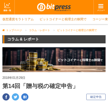
メニュー
価格一覧
仮想通貨モラトリアム
ホーム
ビットコイナーと税理士の狭間で
ニュース
コージー東
取引会社
マーケット
トップページ
>
コラム・レポート
>
ビットコイナーと税理士の狭間で
コラム・レポート
ブログ
コラム & レポート
ツイッター
動画
ショップ
2018年01月29日
第14回「贈与税の確定申告」
キ
確定申告
ー
ワ