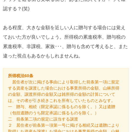
認する？(笑)
ある程度、大きな金額を近しい人に贈与する場合には覚え
ておいた方が良いでしょう。所得税の累進税率、贈与税の
累進税率、非課税、家族･･･、贈与も含めて考えると、また
違った視点もあるかもしれませんね。
所得税法60条
居住者が次に掲げる事由により取得した前条第一項に規定
する資産を譲渡した場合における事業所得の金額、山林所得
の金額、譲渡所得の金額又は雑所得の金額の計算について
は、その者が引き続きこれを所有していたものとみなす。
一 贈与、相続（限定承認に係るものを除く。）又は遺贈
（包括遺贈のうち限定承認に係るものを除く。）
二 前条第二項の規定に該当する譲渡
２ 居住者が前条第一項第一号に掲げる相続又は遺贈により
取得した資産を譲渡した場合における事業所得の金額、山林