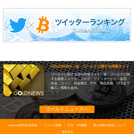
GOLDNEWS―金・ゴールドに関する情報サイト
ゴールドに関する総合情報サイト。金・ゴールドに関
する最新ニュース、ブログ、ツイッターから、金箔、
地金、コイン、純金積立、ETF、商品先物、CFDまで
幅広い情報を提供。
ゴールドニュースへ
bitpress無料会員登録
ニュース掲載
広告・PR掲載
個人情報の取扱について
運営会社