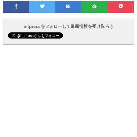
Facebook
Twitter
Feedly
Pocke
は
フ
あ
で
で
て
ォ
と
ブ
ロ
で
ー
bitpressをフォローして最新情報を受け取ろう