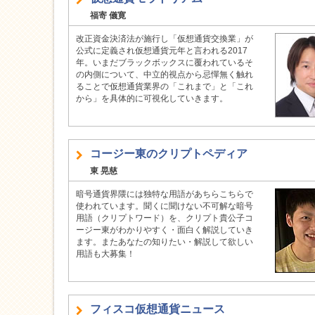
福寄 儀寛
改正資金決済法が施行し「仮想通貨交換業」が
公式に定義され仮想通貨元年と言われる2017
年。いまだブラックボックスに覆われているそ
の内側について、中立的視点から忌憚無く触れ
ることで仮想通貨業界の「これまで」と「これ
から」を具体的に可視化していきます。
コージー東のクリプトペディア
東 晃慈
暗号通貨界隈には独特な用語があちらこちらで
使われています。聞くに聞けない不可解な暗号
用語（クリプトワード）を、クリプト貴公子コ
ージー東がわかりやすく・面白く解説していき
ます。またあなたの知りたい・解説して欲しい
用語も大募集！
フィスコ仮想通貨ニュース