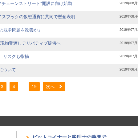
クチェーンストリート”開設に向け始動
2019年08月
イスブックの仮想通貨に共同で懸念表明
2019年08月
の競争問題を改善か」
2019年07月
ン現物受渡しデリバティブ提供へ
2019年07月
証、リスクも指摘
2019年07月
aについて
2019年06月
3
4
…
19
次へ
ビットコイナーと税理士の狭間で