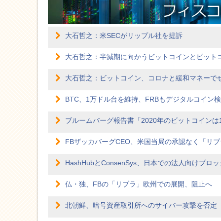
大石哲之：米SECがリップル社を提訴
大石哲之：半減期に向かうビットコインとビット
大石哲之：ビットコイン、コロナと緩和マネーで
BTC、1万ドル台を維持、FRBもデジタルコイン
ブルームバーグ報告書「2020年のビットコインは1
FBザッカバーグCEO、米国当局の承認なく「リ
HashHubとConsenSys、日本での法人向け
仏・独、FBの「リブラ」欧州での展開、阻止へ
北朝鮮、暗号資産取引所へのサイバー攻撃を否定