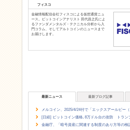
フィスコ
金融情報配信会社フィスコによる仮想通貨ニュ
ース。ビットコインアナリスト 田代昌之氏によ
るファンダメンタルズ・テクニカル分析から入
門コラム、そしてアルトコインのニュースまで
お届けします。
最新ニュース
最新ブログ記事
メルコイン、2025/4/24付で「エックスアールピー
[日経] ビットコイン価格､8万ドル台の攻防 トラ
金融庁、「暗号資産に関連する制度のあり方等の検証」