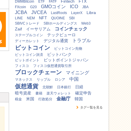
Fintech
FTX
DMMBitcoin
ETF
FATF
GMOコイン
ICO
FXcoin
G20
JBA
JCBA
JVCEA
Libra
LastRoots
LayerX
NFT
LINE
NEM
QUOINE
SBI
SBIVCトレード
SBIホールディングス
Web3
コインチェック
Zaif
イーサリアム
テックビューロ
ステーブルコイン
トラブル
デジタル通貨
ディーカレット
ビットコイン
ビットコイン先物
ビットバンク
ビットコイン決済
ビットポイントジャパン
ビットポイント
フィスコ
フィスコ仮想通貨取引所
ブロックチェーン
マイニング
中国
マネックス
リップル
ロシア
仮想通貨
日経
北朝鮮
日本銀行
暗号資産
確定申告
書籍
楽天ウォレット
金融庁
米国
韓国
税金
行政処分
タグ一覧を見る