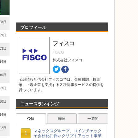
28日
プロフィール
09日
フィスコ
03日
FISCO
株式会社フィスコ
14日
Twitter
Facebook
10日
金融情報配信会社フィスコでは、金融機関、投資
家、上場企業を支援する各種情報サービスの提供を
23日
行っています。
30日
ニュースランキング
14日
02日