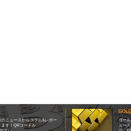
GO
新のニュースからコラム&レポー
ゴール
ます！QRコードか
ュース
てください。
立、E