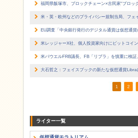
福岡県飯塚市、ブロックチェーン×古民家“ブロッ
米・英・欧州などのプライバシー規制当局、フェ
EU調査「中央銀行発行のデジタル通貨は仮想通貨
米レッジャーX社、個人投資家向けにビットコイ
米パウエルFRB議長、FB「リブラ」を慎重に検
大石哲之：フェイスブックの新たな仮想通貨Libr
1
2
ライター一覧
仮想通貨モラトリアム