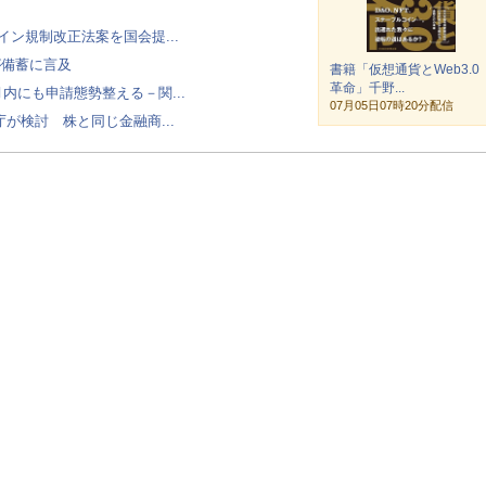
ルコイン規制改正法案を国会提...
が備蓄に言及
書籍「仮想通貨とWeb3.0
革命」千野...
、月内にも申請態勢整える－関...
07月05日07時20分配信
が検討 株と同じ金融商...