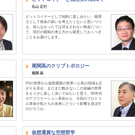
丸山 正行
ビットコイナーとして純粋に楽しみたい、税理
士として税金の扱いを考えたくないと思いつつ
も、知らなかったでは済まされない税金につい
て、現行の税制の考え方から留意しておくべき
ことをお届けします。
尾関高のクリプトポロジー
尾関 高
FXの世界から仮想通貨の世界へと私の領域も広
がりを見せ、まだまだ飽きないこの金融の世界
をもう少し楽しく泳いでみたいと思う。90年代
のアプリケーション革命から、今回のプロトコ
ル革命が私たちの未来にどういう影響を及ぼす
のだろうか。
仮想通貨な空想哲学