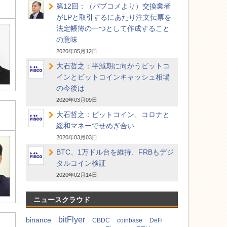
第12回：（パブコメより）交換業者
がLPと取引するにあたり注文伝票を
法定帳簿の一つとして作成すること
の意味
2020年05月12日
大石哲之：半減期に向かうビットコ
インとビットコインキャッシュ相場
の今後は
2020年03月09日
大石哲之：ビットコイン、コロナと
緩和マネーでせめぎ合い
2020年03月03日
BTC、1万ドル台を維持、FRBもデジ
タルコイン検証
2020年02月14日
ニュースクラウド
bitFlyer
binance
CBDC
coinbase
DeFi