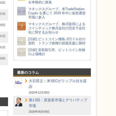
23日
07日
25日
17日
11日
19日
最新のコラム
大石哲之：米SECがリップル社を提
訴
2020年12月28日
第13回：原資産市場とデリバティブ
市場
2020年06月09日