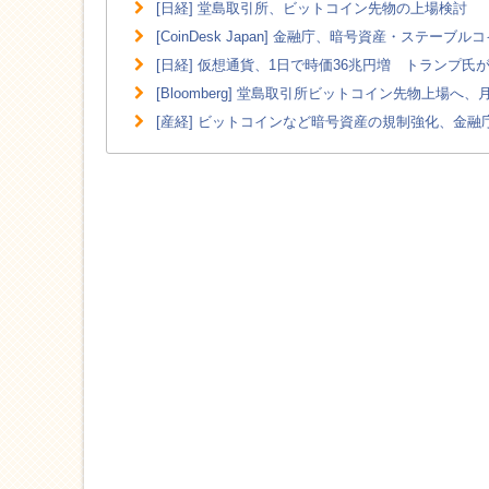
[日経] 堂島取引所、ビットコイン先物の上場検討
[CoinDesk Japan] 金融庁、暗号資産・ステーブ
[日経] 仮想通貨、1日で時価36兆円増 トランプ氏
[Bloomberg] 堂島取引所ビットコイン先物上場へ
[産経] ビットコインなど暗号資産の規制強化、金融庁