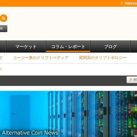
bitpr
録
マーケット
コラム・レポート
ブログ
で
コージー東のクリプトペディア
尾関高のクリプトポロジー
ス
R