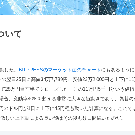
ついて
下動した。
BITPRESSのマーケット面のチャート
にもあるように
日25日に高値34万7,789円、安値23万2,000円と上下に11
て28万円台前半でクローズした。この11万円5千円という値幅
た場合、変動率40%を超える非常に大きな値動きであり、為替の
円のドル円が1日に上下に45円程も動いた計算になる。これで
の激しい上下動による長い髭はその後も数日間続いたのだ。