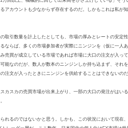
に1万回以上、機械的に回して出来高をかさ上げしている」そう
いるアカウントも少なからず存在するのだ。しかもこれは私が
けの取引数量を計上したとしても、市場の厚みとレートの安定
えるならば、多くの市場参加者が実際にニンジンを（仮に一人
こみ売買が成立している市場であれば市場に大口の注文が入っ
は可能なのだが、数人が数本のニンジンしか持ち込まず、それ
口の注文が入ったときにニンジンを供給することはできないの
いスカスカの売買市場が出来上がり、一部の大口の発注がはい
る。
みられるのではないかと思う。しかも、この状況において現在