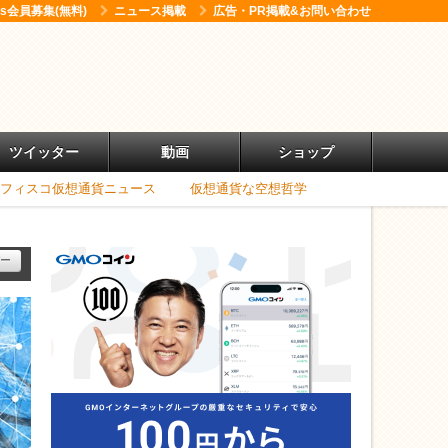
ess会員募集(無料)
ニュース掲載
広告・PR掲載&お問い合わせ
ツイッター
動画
ショップ
フィスコ仮想通貨ニュース
仮想通貨な空想哲学
ー