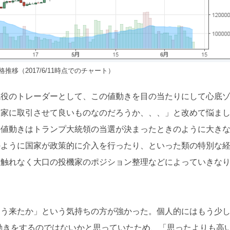
推移（2017/6/11時点でのチャート）
現役のトレーダーとして、この値動きを目の当たりにして心底
資家に取引させて良いものなのだろうか、、、」と改めて悩ま
の値動きはトランプ大統領の当選が決まったときのように大き
のように国家が政策的に介入を行ったり、といった類の特別な
前触れなく大口の投機家のポジション整理などによっていきな
とう来たか」という気持ちの方が強かった。個人的にはもう少
な動きをするのではないかと思っていたため、「思ったよりも高