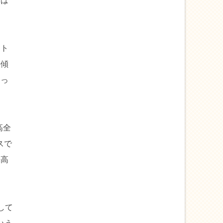
ては
ント
の傾
あっ
高全
スで
来高
して