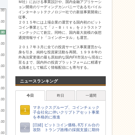
Ｍ社）における事業設計や、国内金融アプリケーシ
ョン開発のリーディングカンパニーであるモバイル
インターネットテクノロジー社での新規事業開発に
従事。
２０１５年には上場企業の運営する国内初のビット
コイン事業として「Ｊ－Ｂｉｔｓ」をＪトラストフ
ィンテックにて創立。同時に、国内最大規模の仮想
通貨情報サイト「コインポータル」も運営。
２０１７年３月に全ての投資サービス事業運営から
身を引き、純粋な投資家活動を再開。１９９８年の
外為法変更後の最も原始的な国内FX市況から現在に
至るまで、国内外の投資プラットフォームに精通す
る識者として幅広く情報配信にも寄与する。
ニュースランキング