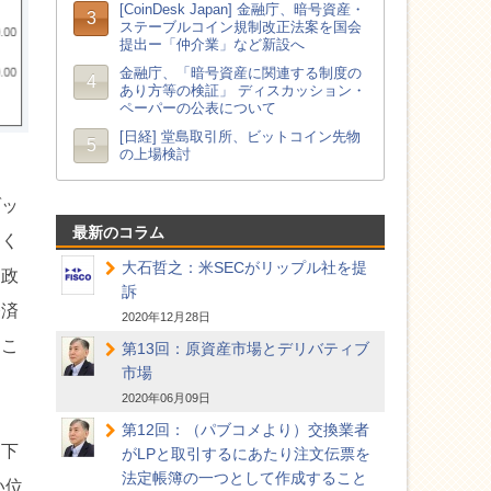
ゾッ
最新のコラム
しく
大石哲之：米SECがリップル社を提
な政
訴
経済
2020年12月28日
りこ
第13回：原資産市場とデリバティブ
市場
2020年06月09日
第12回：（パブコメより）交換業者
し下
がLPと取引するにあたり注文伝票を
法定帳簿の一つとして作成すること
い位