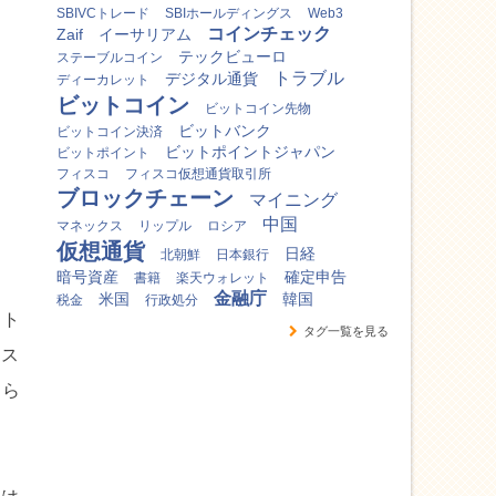
SBIVCトレード
SBIホールディングス
Web3
コインチェック
Zaif
イーサリアム
テックビューロ
ステーブルコイン
トラブル
デジタル通貨
ディーカレット
ビットコイン
ビットコイン先物
ビットバンク
ビットコイン決済
ビットポイントジャパン
ビットポイント
フィスコ
フィスコ仮想通貨取引所
ブロックチェーン
マイニング
中国
マネックス
リップル
ロシア
仮想通貨
日経
北朝鮮
日本銀行
暗号資産
確定申告
書籍
楽天ウォレット
金融庁
米国
韓国
税金
行政処分
イト
タグ一覧を見る
、ス
ちら