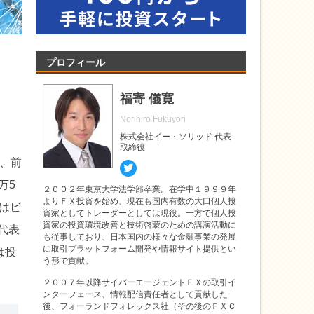
プロフィール
福寄 儀寛
Norihiro Fukuyori
株式会社イー・ソリッド 代表
取締役
、前
Twitter
万5
２００２年東京大学法学部卒業。在学中１９９９年
よりＦＸ投資を始め、現在も国内有数の大口個人投
はビ
資家としてトレーダーとしては現役。一方で個人投
資家の投資環境改善と技術啓蒙のための講演活動に
代表
も従事しており、日本国内の様々な金融事業の発展
に取引プラットフォーム開発や情報サイト提供とい
は投
う形で貢献。
２００７年以降サイバーエージェントＦＸの取引イ
ンターフェース、情報配信責任者として貢献した
後、フォーランドフォレックス社（その後のＦＸＣ